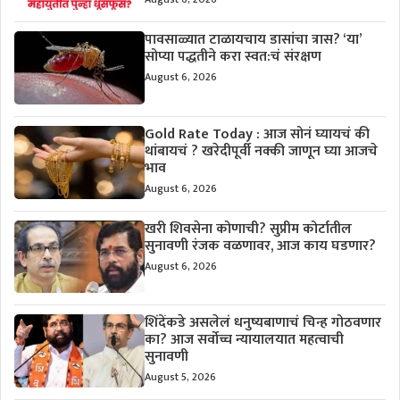
पावसाळ्यात टाळायचाय डासांचा त्रास? ‘या’
सोप्या पद्धतीने करा स्वत:चं संरक्षण
August 6, 2026
Gold Rate Today : आज सोनं घ्यायचं की
थांबायचं ? खरेदीपूर्वी नक्की जाणून घ्या आजचे
भाव
August 6, 2026
खरी शिवसेना कोणाची? सुप्रीम कोर्टातील
सुनावणी रंजक वळणावर, आज काय घडणार?
August 6, 2026
शिंदेंकडे असलेलं धनुष्यबाणाचं चिन्ह गोठवणार
का? आज सर्वोच्च न्यायालयात महत्वाची
सुनावणी
August 5, 2026