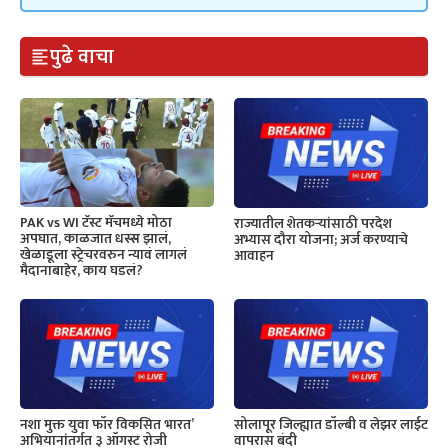
पुढे वाचा
PAK vs WI टॅस्ट मॅचमध्ये मोठा
राज्यातील शेतकऱ्यांसाठी परदेश
अपघात, काळजात धस्स झालं,
अभ्यास दौरा योजना; अर्ज करण्याचे
खेळाडूला स्ट्रेचरवरुन न्यावं लागलं
आवाहन
मैदानाबाहेर, काय घडलं?
नशा मुक्त युवा फॉर विकसित भारत’
सोलापूर जिल्ह्यात डॉल्बी व लेझर लाईट
अभियानांतर्गत ३ ऑगस्ट रोजी
वापरास बंदी