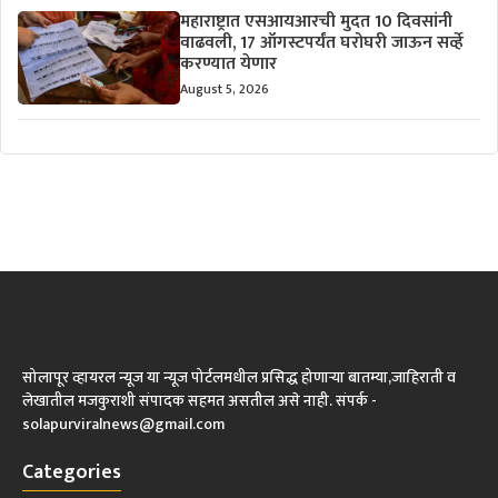
महाराष्ट्रात एसआयआरची मुदत 10 दिवसांनी
वाढवली, 17 ऑगस्टपर्यंत घरोघरी जाऊन सर्व्हे
करण्यात येणार
August 5, 2026
सोलापूर व्हायरल न्यूज या न्यूज पोर्टलमधील प्रसिद्ध होणाऱ्या बातम्या,जाहिराती व
लेखातील मजकुराशी संपादक सहमत असतील असे नाही. संपर्क -
solapurviralnews@gmail.com
Categories