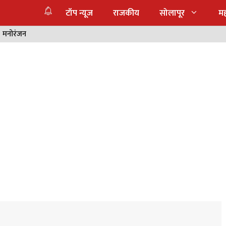
टॉप न्यूज
राजकीय
सोलापूर
महा
मनोरंजन