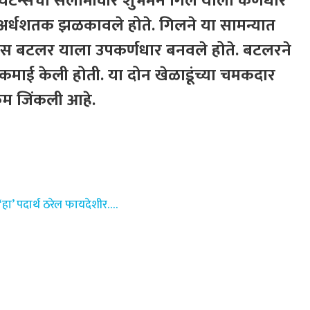
त टायटन्सचा सलामीवीर शुभमन गिल याला कर्णधार
 अर्धशतक झळकावले होते. गिलने या सामन्यात
 जॉस बटलर याला उपकर्णधार बनवले होते. बटलरने
माई केली होती. या दोन खेळाडूंच्या चमकदार
्कम जिंकली आहे.
हा’ पदार्थ ठरेल फायदेशीर….