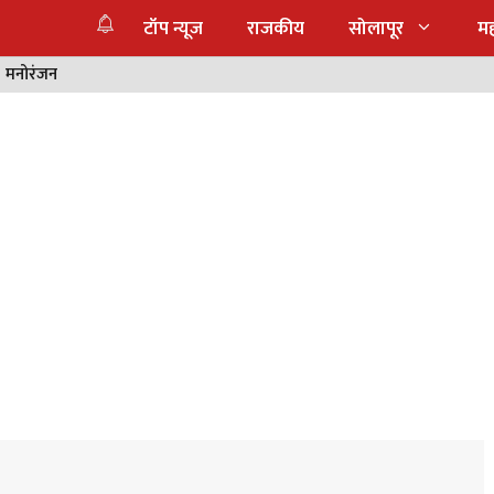
टॉप न्यूज
राजकीय
सोलापूर
महा
मनोरंजन