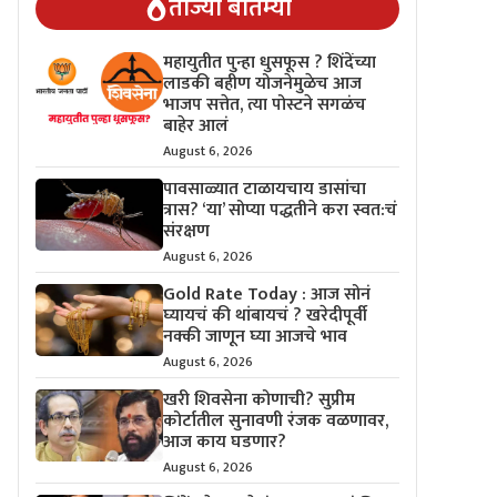
ताज्या बातम्या
महायुतीत पुन्हा धुसफूस ? शिंदेंच्या
लाडकी बहीण योजनेमुळेच आज
भाजप सत्तेत, त्या पोस्टने सगळंच
बाहेर आलं
August 6, 2026
पावसाळ्यात टाळायचाय डासांचा
त्रास? ‘या’ सोप्या पद्धतीने करा स्वत:चं
संरक्षण
August 6, 2026
Gold Rate Today : आज सोनं
घ्यायचं की थांबायचं ? खरेदीपूर्वी
नक्की जाणून घ्या आजचे भाव
August 6, 2026
खरी शिवसेना कोणाची? सुप्रीम
कोर्टातील सुनावणी रंजक वळणावर,
आज काय घडणार?
August 6, 2026