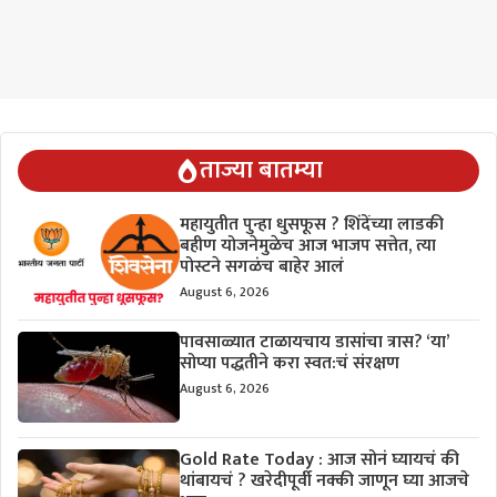
ताज्या बातम्या
महायुतीत पुन्हा धुसफूस ? शिंदेंच्या लाडकी
बहीण योजनेमुळेच आज भाजप सत्तेत, त्या
पोस्टने सगळंच बाहेर आलं
August 6, 2026
पावसाळ्यात टाळायचाय डासांचा त्रास? ‘या’
सोप्या पद्धतीने करा स्वत:चं संरक्षण
August 6, 2026
Gold Rate Today : आज सोनं घ्यायचं की
थांबायचं ? खरेदीपूर्वी नक्की जाणून घ्या आजचे