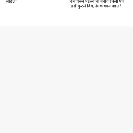
पत्र्यावरून पडल्याचा बनाव रचला पण
सोडला
‘असे’ फुटले बिंग, नेमकं काय घडलं?