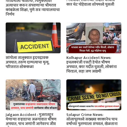
नराधमाला फाशीच!, चिमुकलीवर
कार थेट पोहेवाला शॉपमध्ये घुसली
अत्याचार करुन संपवणाऱ्या भीमराव
कांबळेला शिक्षा, पुणे सत्र न्यायालयाचा
निर्णय
सांगोला तालुक्यात हृदयद्रावक
Kolhapur Accident News:
अपघात; तरुण दाम्पत्याचा मृत्यू,
इचलकरंजी एसटी डेपोत भीषण
परिसरात शोककळा
अपघात, कार गर्दीत घुसली, लोकांना
चिरडलं, सहा जण जखमी
Solapur Crime News:
Jalgaon Accident : गुजरातहून
सोलापूरमध्ये सख्ख्या काकानेच पाच
येणाऱ्या वऱ्हाडाचा जळगावात भीषण
वर्षांच्या पुतण्याला संपवलं, खेळताना
अपघात, पाच जणांनी जागेवरच जीव