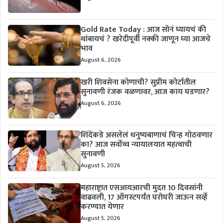
Gold Rate Today : आज सोनं घ्यायचं की
थांबायचं ? खरेदीपूर्वी नक्की जाणून घ्या आजचे
भाव
August 6, 2026
खरी शिवसेना कोणाची? सुप्रीम कोर्टातील
सुनावणी रंजक वळणावर, आज काय घडणार?
August 6, 2026
शिंदेंकडे असलेलं धनुष्यबाणाचं चिन्ह गोठवणार
का? आज सर्वोच्च न्यायालयात महत्वाची
सुनावणी
August 5, 2026
महाराष्ट्रात एसआयआरची मुदत 10 दिवसांनी
वाढवली, 17 ऑगस्टपर्यंत घरोघरी जाऊन सर्व्हे
करण्यात येणार
August 5, 2026