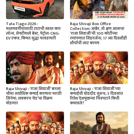
Tata Tiago 2026 :
Raja Shivaji Box Office
मध्यमवर्गीयांसाठी टाटाची स्वस्त कार
Collection: अखेर, तो क्षण आलाच!
लॉन्च, सेफ्टीमध्ये बेस्ट, पेट्रोल-CNG-
‘राजा शिवाजी’ची 100 कोटींच्या
EV एकत्र, किंमत सुद्धा परवडणारी
रणांगणात सिंहगर्जना; 17 व्या दिवशीही
शौर्याची लाट कायम
Raja Shivaji : ‘राजा शिवाजी’ बनला
Raja Shivaji : ‘राजा शिवाजी’च्या
चौथा सर्वाधिक कमाई करणारा मराठी
कमाईची घोडदौड सुरूच; 5 दिवसांत
सिनेमा; लवकरच ‘वेड’चा विक्रम
रितेश देशमुखच्या चित्रपटाने किती
मोडणार
कमावले?