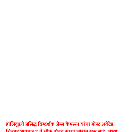
हॉलिवूडचे प्रसिद्ध दिग्दर्शक जेम्स कैमरून यांचा मोस्ट अवेटेड
चित्रपट ‘अवतार द वे ऑफ वॉटर’ सध्या जोरात सुरू आहे. सध्या