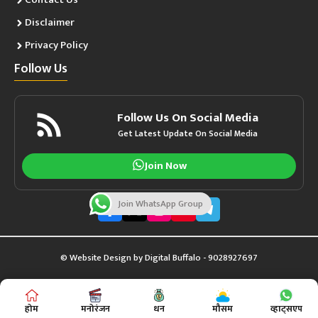
Disclaimer
Privacy Policy
Follow Us
Follow Us On Social Media
Get Latest Update On Social Media
Join Now
Join WhatsApp Group
© Website Design by
Digital Buffalo
- 9028927697
होम
मनोरंजन
धन
मौसम
व्हाट्सएप