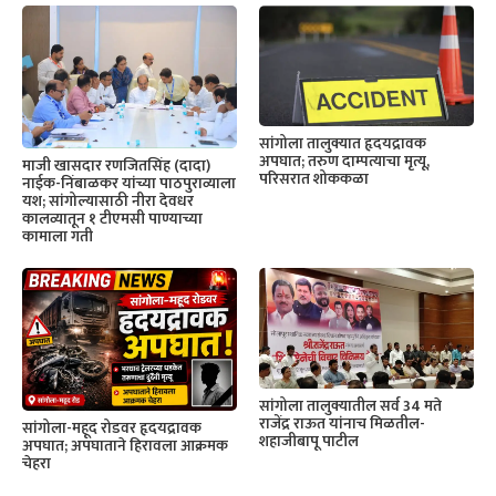
सांगोला तालुक्यात हृदयद्रावक
अपघात; तरुण दाम्पत्याचा मृत्यू,
माजी खासदार रणजितसिंह (दादा)
परिसरात शोककळा
नाईक-निंबाळकर यांच्या पाठपुराव्याला
यश; सांगोल्यासाठी नीरा देवधर
कालव्यातून १ टीएमसी पाण्याच्या
कामाला गती
सांगोला तालुक्यातील सर्व 34 मते
राजेंद्र राऊत यांनाच मिळतील-
सांगोला-महूद रोडवर हृदयद्रावक
शहाजीबापू पाटील
अपघात; अपघाताने हिरावला आक्रमक
चेहरा