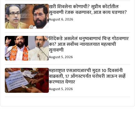
खरी शिवसेना कोणाची? सुप्रीम कोर्टातील
सुनावणी रंजक वळणावर, आज काय घडणार?
August 6, 2026
शिंदेंकडे असलेलं धनुष्यबाणाचं चिन्ह गोठवणार
का? आज सर्वोच्च न्यायालयात महत्वाची
सुनावणी
August 5, 2026
महाराष्ट्रात एसआयआरची मुदत 10 दिवसांनी
वाढवली, 17 ऑगस्टपर्यंत घरोघरी जाऊन सर्व्हे
करण्यात येणार
August 5, 2026