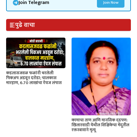
Join Telegram
Join Now
पुढे वाचा
कडलासजवळ फळांनी भरलेली
पिकअप अडवून दरोडा; चालकास
मारहाण, 6.70 लाखांचा ऐवज लंपास
कामाचा ताण आणि मानसिक दडपण:
खिलारवाडी येथील शिक्षिकेचा मेंदूतील
रक्तस्त्रावाने मृत्यू